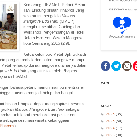
Semarang - IKAMaT. Petani Mekar
Tani Lindung binaan Phapros yang
selama ini mengelola
Maroon
Mangrove Edu Park
(MMEP)
mengikuti pelatihan Guiding dan
Workshop Pengembangan di Hotel
Dafam Eko-Edu Wisata Mangrove
kota Semarang 2016 (2/9).
Ketua kelompok Metal Bpk Sukardi
kecimpung di tambak dan hutan mangrove mampu
 Metal terhadap dunia mangrove utamanya dalam
rove Edu Park
yang diinisiasi oleh Phapros
ayasan IKAMaT.
CARI
engan bahasa petani, namun mampu mentrasfer
hingga suasana menjadi hidup dan hangat.
 binaan Phapros dapat menginspirasi peserta
ARSIP
njadikan
Maroon Mangrove Edu Park
sebagai
►
2026
(35)
akat untuk ikut merehabilitasi pesisir dan
ta sebagai destinasi wisata kebanggaan
►
2025
(50)
 Phapros
).
►
2024
(17)
►
2023
(30)