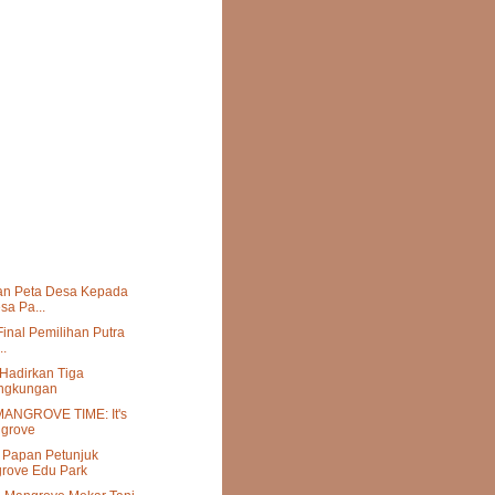
an Peta Desa Kepada
sa Pa...
inal Pemilihan Putra
..
Hadirkan Tiga
ingkungan
MANGROVE TIME: It's
ngrove
Papan Petunjuk
rove Edu Park