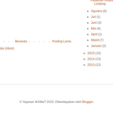
Pelatihan Petan
Lindung
►
Agustus
(6)
►
Juli
(1)
►
Juni
(2)
►
Mei
(4)
►
April
(1)
►
Maret
(7)
Beranda
Posting Lama
►
Januari
(2)
tar (Atom)
►
2015
(15)
►
2014
(13)
►
2013
(12)
© Yayasan IKAMaT 2010. Diberdayakan oleh
Blogger
.