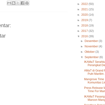
►
2022
(50)
►
2021
(15)
►
2020
(14)
►
2019
(7)
ntar:
►
2018
(19)
►
2017
(32)
tar
▼
2016
(39)
►
Desember
(3)
►
November
(4)
►
Oktober
(3)
▼
September
(6)
IKAMaT Serahk
Perangkat De
AMaT di Grand F
Putri Maritim .
Mangrove Time 
Komunitas L
Press Release 
Time For Ma
IKAMaT Pasang 
Maroon Mang