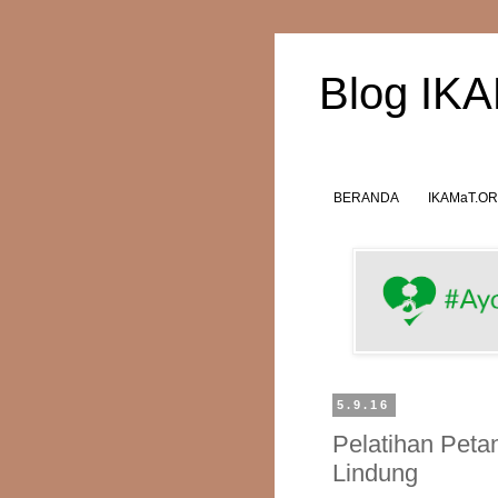
Blog IK
BERANDA
IKAMaT.O
5.9.16
Pelatihan Peta
Lindung