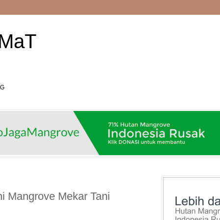
AMaT
RG
ni Mangrove Mekar Tani