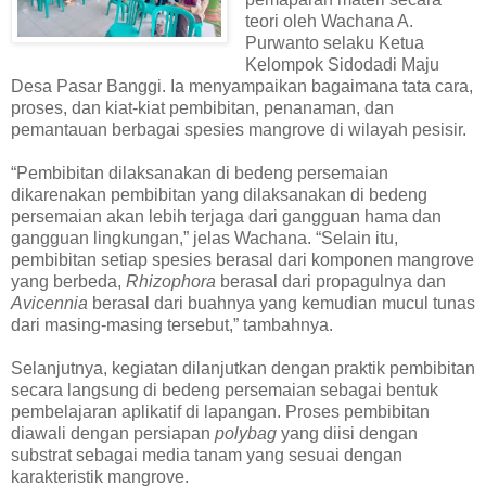
teori oleh Wachana A.
Purwanto selaku Ketua
Kelompok Sidodadi Maju
Desa Pasar Banggi. Ia menyampaikan bagaimana tata cara,
proses, dan kiat-kiat pembibitan, penanaman, dan
pemantauan berbagai spesies mangrove di wilayah pesisir.
“Pembibitan dilaksanakan di bedeng persemaian
dikarenakan pembibitan yang dilaksanakan di bedeng
persemaian akan lebih terjaga dari gangguan hama dan
gangguan lingkungan,” jelas Wachana. “Selain itu,
pembibitan setiap spesies berasal dari komponen mangrove
yang berbeda,
Rhizophora
berasal dari propagulnya dan
Avicennia
berasal dari buahnya yang kemudian mucul tunas
dari masing-masing tersebut,” tambahnya.
Selanjutnya, kegiatan dilanjutkan dengan praktik pembibitan
secara langsung di bedeng persemaian sebagai bentuk
pembelajaran aplikatif di lapangan. Proses pembibitan
diawali dengan persiapan
polybag
yang diisi dengan
substrat sebagai media tanam yang sesuai dengan
karakteristik mangrove.