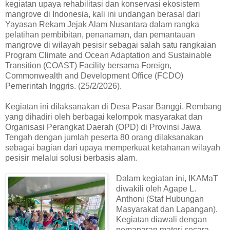
kegiatan upaya rehabilitasi dan konservasi ekosistem
mangrove di Indonesia, kali ini undangan berasal dari
Yayasan Rekam Jejak Alam Nusantara dalam rangka
pelatihan pembibitan, penanaman, dan pemantauan
mangrove di wilayah pesisir sebagai salah satu rangkaian
Program Climate and Ocean Adaptation and Sustainable
Transition (COAST) Facility bersama Foreign,
Commonwealth and Development Office (FCDO)
Pemerintah Inggris. (25/2/2026).
Kegiatan ini dilaksanakan di Desa Pasar Banggi, Rembang
yang dihadiri oleh berbagai kelompok masyarakat dan
Organisasi Perangkat Daerah (OPD) di Provinsi Jawa
Tengah dengan jumlah peserta 80 orang dilaksanakan
sebagai bagian dari upaya memperkuat ketahanan wilayah
pesisir melalui solusi berbasis alam.
Dalam kegiatan ini, IKAMaT
diwakili oleh Agape L.
Anthoni (Staf Hubungan
Masyarakat dan Lapangan).
Kegiatan diawali dengan
pemaparan materi secara