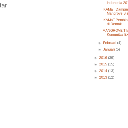
Indonesia 20
tar
IKAMaT Dampin
Mangrove Sist
IKAMaT Pembica
di Demak
MANGROVE TIME
Komunitas Ex
►
Februari
(4)
►
Januari
(5)
►
2016
(39)
►
2015
(15)
►
2014
(13)
►
2013
(12)