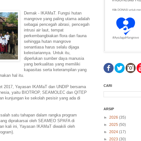
Demak - IKAMaT. Fungsi hutan
mangrove yang paling utama adalah
sebagai pencegah abrasi, pencegah
intrusi air laut, tempat
perkembangbiakan flora dan fauna
sehingga hutan mangrove
senantiasa harus selalu dijaga
kelestariannya. Untuk itu,
diperlukan sumber daya manusia
yang berkualitas yang memiliki
kapasitas serta keterampilan yang
akan hal itu.
CARI
aret 2017, Yayasan IKAMaT dan UNDIP bersama
onesia, yaitu BIOTROP, SEAMOLEC dan QITEP
an kunjungan ke sekolah pesisir yang ada di
ARSIP
 salah satu tahapan dalam rangka program
►
2026
(35)
yang diprakarsai oleh SEAMEO SPAFA di
►
2025
(50)
n kali ini, Yayasan IKAMaT diwakili oleh
rogram).
►
2024
(17)
►
2023
(30)