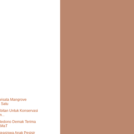
wisata Mangrove
 Satu
bitan Untuk Konservasi
...
 Bedono Demak Terima
AMaT
easiswa Anak Pesisir