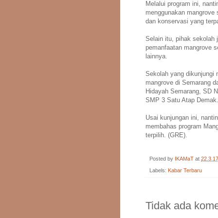
Melalui program ini, nant
menggunakan mangrove s
dan konservasi yang terp
Selain itu, pihak sekola
pemanfaatan mangrove se
lainnya.
Sekolah yang dikunjungi
mangrove di Semarang dan
Hidayah Semarang, SD 
SMP 3 Satu Atap Demak
Usai kunjungan ini, nant
membahas program Mangro
terpilih. (GRE).
Posted by
IKAMaT
at
22.3.1
Labels:
Kabar Terbaru
Tidak ada kome