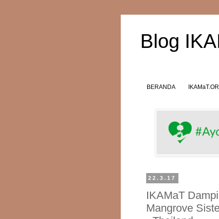
Blog IK
BERANDA
IKAMaT.O
22.3.17
IKAMaT Dampin
Mangrove Sist