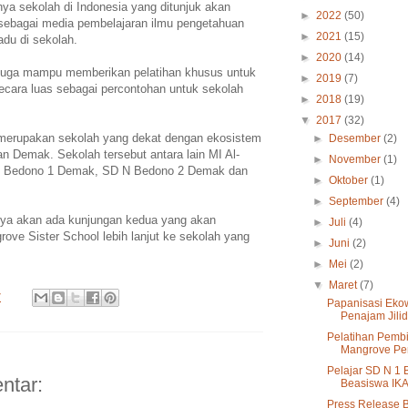
inya sekolah di Indonesia yang ditunjuk akan
►
2022
(50)
ebagai media pembelajaran ilmu pengetahuan
►
2021
(15)
adu di sekolah.
►
2020
(14)
h juga mampu memberikan pelatihan khusus untuk
►
2019
(7)
cara luas sebagai percontohan untuk sekolah
►
2018
(19)
▼
2017
(32)
 merupakan sekolah yang dekat dengan ekosistem
►
Desember
(2)
 Demak. Sekolah tersebut antara lain MI Al-
►
November
(1)
N Bedono 1 Demak, SD N Bedono 2 Demak dan
►
Oktober
(1)
.
►
September
(4)
inya akan ada kunjungan kedua yang akan
►
Juli
(4)
ve Sister School lebih lanjut ke sekolah yang
►
Juni
(2)
►
Mei
(2)
▼
Maret
(7)
7
Papanisasi Eko
Penajam Jilid
Pelatihan Pembi
Mangrove Pen
Pelajar SD N 1
ntar:
Beasiswa IK
Press Release B