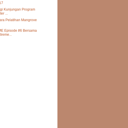
17
gi Kunjungan Program
er ...
ra Pelatihan Mangrove
 Episode #6 Bersama
treme...