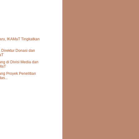
aru, IKAMaT Tingkatkan
.
 Direktur Donasi dan
aT
g di Divisi Media dan
MaT
g Proyek Penelitian
as...