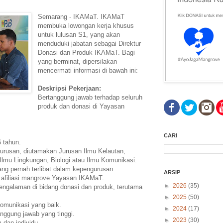
Semarang - IKAMaT. IKAMaT
membuka lowongan kerja khusus
untuk lulusan S1, yang akan
menduduki jabatan sebagai Direktur
Donasi dan Produk IKAMaT. Bagi
yang berminat, dipersilakan
mencermati informasi di bawah ini:
Deskripsi Pekerjaan:
Bertanggung jawab terhadap seluruh
produk dan donasi di Yayasan
CARI
6 tahun.
urusan, diutamakan Jurusan Ilmu Kelautan,
Ilmu Lingkungan, Biologi atau Ilmu Komunikasi.
ng pernah terlibat dalam kepengurusan
ARSIP
an afiliasi mangrove Yayasan IKAMaT.
►
2026
(35)
engalaman di bidang donasi dan produk, terutama
►
2025
(50)
omunikasi yang baik.
►
2024
(17)
tanggung jawab yang tinggi.
►
2023
(30)
 dan individu.