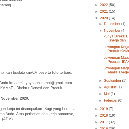
emarang.
►
2022
(50)
►
2021
(15)
▼
2020
(14)
►
Desember
(1)
▼
November
(4)
Punya Direksi B
Kinerja dan ..
Lowongan Kerja
Produk IKAM
Lowongan Magan
Program IKA
Lowongan Magan
irkan biodata diri/CV beserta foto terbaru.
Analisis Veget
►
September
(1)
 Anda ke
email
: yayasanikamat@gmail.com
►
Agustus
(1)
IKAMaT - Direktur Donasi dan Produk.
►
Mei
(1)
0 November 2020.
►
Februari
(6)
gan kerja ini disampaikan. Bagi yang berminat,
►
2019
(7)
an Anda. Atas perhatian dan kerja samanya,
►
2018
(19)
. (ADM).
►
2017
(32)
►
2016
(39)