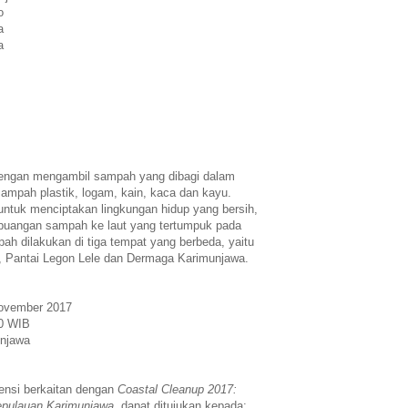
o
a
a
 dengan mengambil sampah yang dibagi dalam
sampah plastik, logam, kain, kaca dan kayu.
 untuk menciptakan lingkungan hidup yang bersih,
mbuangan sampah ke laut yang tertumpuk pada
ah dilakukan di tiga tempat yang berbeda, yaitu
 Pantai Legon Lele dan Dermaga Karimunjawa.
November 2017
30 WIB
unjawa
ensi berkaitan dengan
Coastal Cleanup 2017:
epulauan Karimunjawa
, dapat ditujukan kepada: