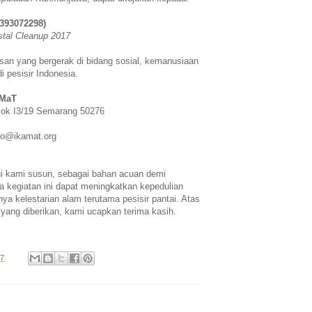
1393072298)
stal Cleanup 2017
n yang bergerak di bidang sosial, kemanusiaan
i pesisir Indonesia.
AMaT
lok I3/19 Semarang 50276
fo@ikamat.org
i kami susun, sebagai bahan acuan demi
 kegiatan ini dapat meningkatkan kepedulian
ya kelestarian alam terutama pesisir pantai. Atas
 yang diberikan, kami ucapkan terima kasih.
17