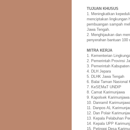
TUJUAN KHUSUS
1. Meningkatkan kepeduli
menciptakan lingkungan h
pembuangan sampah melalu
Jawa Tengah.
2. Menghijaukan dan men
penyerahan bantuan 100 m
MITRA KERJA
1. Kementerian Lingkung
2. Pemerintah Provinsi 
3. Pemerintah Kabupaten
4. DLH Jepara
5. DLHK Jawa Tengah
6. Balai Taman Nasional
7. KeSEMaT UNDIP
8. Camat Karimunjawa
9. Kapolsek Karimunjawa
10. Danramil Karimunjaw
11. Danpos AL Karimunj
12. Dan Polair Karimunja
13. Kepala Pelabuhan Pe
14. Kepala UPP Karimun
15. Petinggi Desa Karim