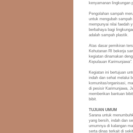
kenyamanan lingkungan p
Pengolahan sampah merup
untuk mengubah sampah m
mempunyai nilai faedah ya
berbahaya bagi lingkunga
adalah sampah plastik.
Atas dasar pemikiran ter
Kehutanan RI bekerja s
kegiatan dinamakan den
Kepulauan Karimunjawa”.
Kegiatan ini bertujuan un
indah dan sehat melalui b
komunitas/organisasi, mas
di pesisir Karimunjawa, J
memberikan bantuan bibi
bibit.
TUJUAN UMUM
Sarana untuk menumbuhk
yang bersih, indah dan se
umumnya di kalangan masy
serta dinas terkait di se