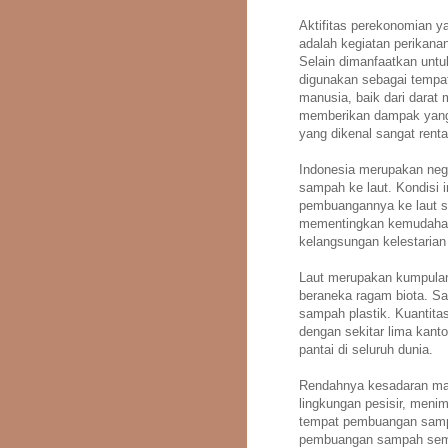
Aktifitas perekonomian ya
adalah kegiatan perikanan
Selain dimanfaatkan untu
digunakan sebagai tempat
manusia, baik dari darat 
memberikan dampak yang ti
yang dikenal sangat rent
Indonesia merupakan ne
sampah ke laut. Kondisi i
pembuangannya ke laut s
mementingkan kemudaha
kelangsungan kelestarian
Laut merupakan kumpulan
beraneka ragam biota. Sa
sampah plastik. Kuantita
dengan sekitar lima kanton
pantai di seluruh dunia.
Rendahnya kesadaran masy
lingkungan pesisir, meni
tempat pembuangan sampah
pembuangan sampah semba