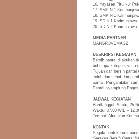
16. Yayasan Pitulikur Pul
17. SMP N 1 Karimunjaw
18. SMK N 1 Karimunjaw
19. SD N 1 Karimunjawa
20. SD N 2 Karimunjawa
MEDIA PARTNER
MANGROVEMAGZ
DESKRIPSI KEGIATAN
Bersih pantai dilakukan
beberapa kategori, yaitu 
Tujuan dari bersih pantai
indah dan sehat dari pe
pantai. Pengambilan samp
Pantai Nyamplung Ragas,
JADWAL KEGIATAN
Hari/tanggal: Sabtu, 25 
Waktu: 07.00 WIB – 12.
Tempat: Alun-alun Karim
KONTAK
Segala bentuk korespond
Gerakan Bersih Pantai K