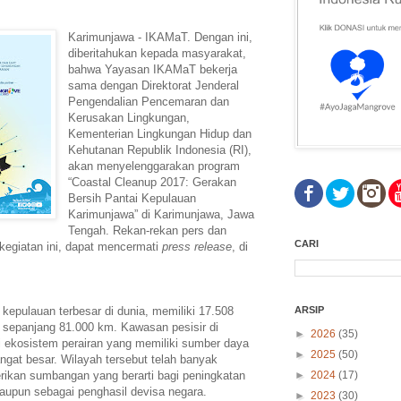
Karimunjawa - IKAMaT. Dengan ini,
diberitahukan kepada masyarakat,
bahwa Yayasan IKAMaT bekerja
sama dengan Direktorat Jenderal
Pengendalian Pencemaran dan
Kerusakan Lingkungan,
Kementerian Lingkungan Hidup dan
Kehutanan Republik Indonesia (RI),
akan menyelenggarakan program
“Coastal Cleanup 2017: Gerakan
Bersih Pantai Kepulauan
Karimunjawa” di Karimunjawa, Jawa
Tengah. Rekan-rekan pers dan
CARI
 kegiatan ini, dapat mencermati
press release
, di
kepulauan terbesar di dunia, memiliki 17.508
ARSIP
i sepanjang 81.000 km. Kawasan pesisir di
►
2026
(35)
i ekosistem perairan yang memiliki sumber daya
►
2025
(50)
ngat besar. Wilayah tersebut telah banyak
ikan sumbangan yang berarti bagi peningkatan
►
2024
(17)
aupun sebagai penghasil devisa negara.
►
2023
(30)