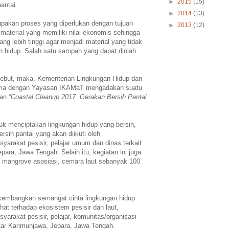
►
2015
(15)
antai.
►
2014
(13)
akan proses yang diperlukan dengan tujuan
►
2013
(12)
aterial yang memiliki nilai ekonomis sehingga
ng lebih tinggi agar menjadi material yang tidak
n hidup. Salah satu sampah yang dapat diolah
sebut, maka, Kementerian Lingkungan Hidup dan
ama dengan Yayasan IKAMaT mengadakan suatu
gan
“Coastal Cleanup 2017: Gerakan Bersih Pantai
tuk menciptakan lingkungan hidup yang bersih,
ersih pantai yang akan diikuti oleh
yarakat pesisir, pelajar umum dan dinas terkait
epara, Jawa Tengah. Selain itu, kegiatan ini juga
t mangrove asosiasi, cemara laut sebanyak 100
embangkan semangat cinta lingkungan hidup
hat terhadap ekosistem pesisir dan laut,
arakat pesisir, pelajar, komunitas/organisasi
kitar Karimunjawa, Jepara, Jawa Tengah.