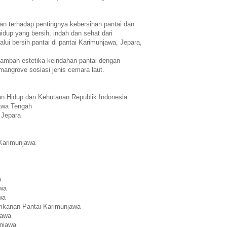
an terhadap pentingnya kebersihan pantai dan
idup yang bersih, indah dan sehat dari
i bersih pantai di pantai Karimunjawa, Jepara,
ambah estetika keindahan pantai dengan
angrove sosiasi jenis cemara laut.
an Hidup dan Kehutanan Republik Indonesia
Jawa Tengah
 Jepara
 Karimunjawa
a
awa
wa
rikanan Pantai Karimunjawa
jawa
unjawa