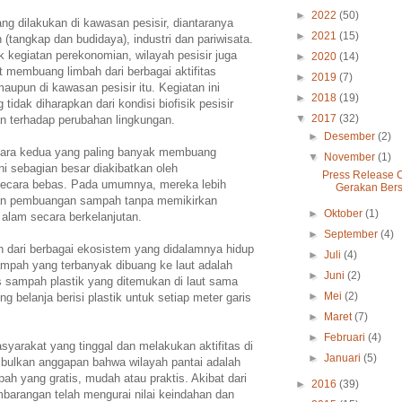
►
2022
(50)
ng dilakukan di kawasan pesisir, diantaranya
►
2021
(15)
 (tangkap dan budidaya), industri dan pariwisata.
k kegiatan perekonomian, wilayah pesisir juga
►
2020
(14)
 membuang limbah dari berbagai aktifitas
►
2019
(7)
maupun di kawasan pesisir itu. Kegiatan ini
►
2018
(19)
dak diharapkan dari kondisi biofisik pesisir
▼
2017
(32)
an terhadap perubahan lingkungan.
►
Desember
(2)
gara kedua yang paling banyak membuang
▼
November
(1)
ni sebagian besar diakibatkan oleh
Press Release 
ecara bebas. Pada umumnya, mereka lebih
Gerakan Bersi
n pembuangan sampah tanpa memikirkan
►
Oktober
(1)
 alam secara berkelanjutan.
►
September
(4)
 dari berbagai ekosistem yang didalamnya hidup
►
Juli
(4)
mpah yang terbanyak dibuang ke laut adalah
►
Juni
(2)
s sampah plastik yang ditemukan di laut sama
►
Mei
(2)
g belanja berisi plastik untuk setiap meter garis
►
Maret
(7)
►
Februari
(4)
arakat yang tinggal dan melakukan aktifitas di
►
Januari
(5)
mbulkan anggapan bahwa wilayah pantai adalah
 yang gratis, mudah atau praktis. Akibat dari
►
2016
(39)
rangan telah mengurai nilai keindahan dan