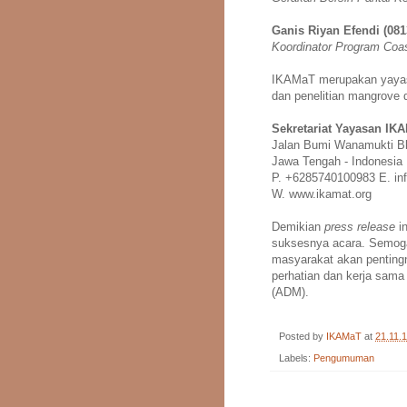
Ganis Riyan Efendi (08
Koordinator Program Coa
IKAMaT merupakan yayasa
dan penelitian mangrove d
Sekretariat Yayasan IK
Jalan Bumi Wanamukti B
Jawa Tengah - Indonesia
P. +6285740100983 E. in
W. www.ikamat.org
Demikian
press release
in
suksesnya acara. Semoga
masyarakat akan pentingn
perhatian dan kerja sama
(ADM).
Posted by
IKAMaT
at
21.11.
Labels:
Pengumuman